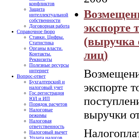
конфликтов
Защита
Возмещен
интеллектуальной
собственности
экспорте 
Договорная работа
Справочное бюро
Ставки. Цифры.
(выручка 
Статистика
Органы власти.
лиц)
Контакты.
Реквизиты
Полезные ресурсы
Возмещен
интернет
Вопрос-ответ
Бухгалтерский и
экспорте т
налоговый учет
Гос.регистрация
поступлен
ЮЛ и ИП
Порядок расчетов
Налоговые
выручки от
режимы
Налоговая
ответственность
Налогопла
Налоговый вычет
Уплата налогов