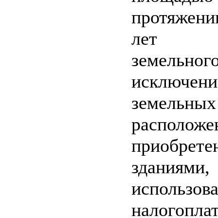
протяжен
лет т
земельног
исключени
земельн
располо
приобрет
здани
использова
налогопла