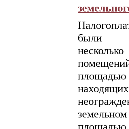
земельног
Налогопла
были п
несколь
помеще
площадь
наход
неогражде
земельн
площадью 