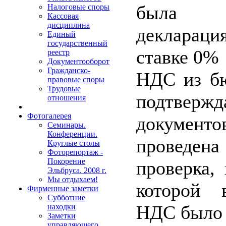
была пр
Налоговые споры
Кассовая
дисциплина
декларац
Единый
государственный
ставке 0%
реестр
Документооборот
Гражданско-
НДС из бю
правовые споры
Трудовые
подтверж
отношения
Фотогалерея
документ
Семинары.
Конференции.
проведен
Круглые столы
Фоторепортаж -
Покорение
проверка, 
Эльбруса. 2008 г.
Мы отдыхаем!
которой 
Фирменные заметки
Субботние
НДС было 
находки
Заметки
управляющего