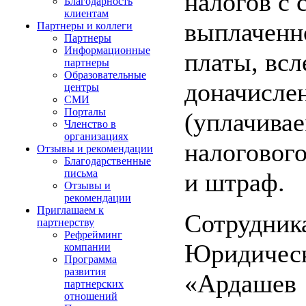
налогов с 
Благодарность
клиентам
выплаченн
Партнеры и коллеги
Партнеры
Информационные
платы, всл
партнеры
Образовательные
доначисл
центры
СМИ
Порталы
(уплачивае
Членство в
организациях
налогового
Отзывы и рекомендации
Благодарственные
письма
и штраф.
Отзывы и
рекомендации
Приглашаем к
Сотрудник
партнерству
Рефрейминг
Юридиче
компании
Программа
развития
«Ардашев
партнерских
отношений