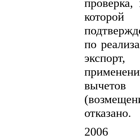
проверка, 
котор
подтвержд
по реализа
экспорт
применен
вычет
(возмещ
отказано.
2006