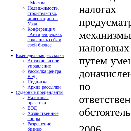
г.Москва
налога
Недвижимость,
строительство,
предусмат
инвестиции на
Урал
Конференция
механиз
"Антирейдер:как
сохранить себя и
налогов
свой бизнес"
Еженедельная рассылка
путем уме
Антикризисное
управление
доначисл
Рассылка центра
ВЭД
Подписка
по см
Архив рассылки
Судебные преценденты
ответствен
Налоговая
практика
ВЭД
обстоятель
Хозяйственные
споры
Разрешение
2006
бизнес-