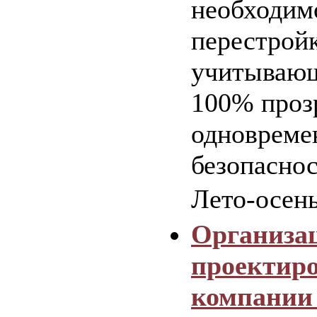
необходим
перестройк
учитывающ
100% проз
одновреме
безопаснос
Лето-осен
Организа
проектир
компании