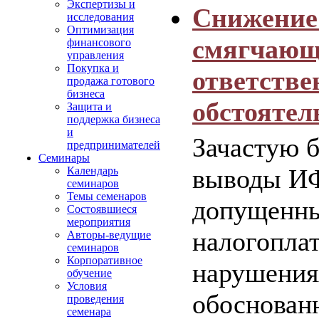
Экспертизы и
Снижение
исследования
Оптимизация
смягчаю
финансового
управления
Покупка и
ответстве
продажа готового
бизнеса
обстоятел
Защита и
поддержка бизнеса
и
Зачастую б
предпринимателей
Семинары
выводы И
Календарь
семинаров
Темы семенаров
допущенн
Состоявшиеся
мероприятия
налогопла
Авторы-ведущие
семинаров
Корпоративное
нарушения
обучение
Условия
обоснован
проведения
семенара