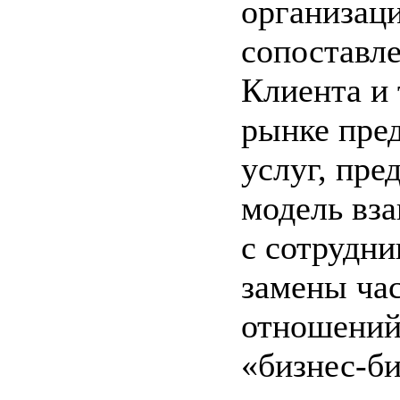
организац
сопоставл
Клиента и
рынке пре
услуг, пре
модель вз
с сотрудни
замены ча
отношений
«бизнес-би