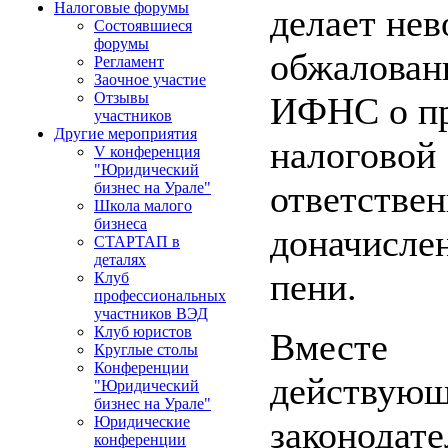
Налоговые форумы
делает не
Состоявшиеся
форумы
обжалован
Регламент
Заочное участие
Отзывы
ИФНС о пр
участников
Другие мероприятия
налоговой
V конференция
"Юридический
ответствен
бизнес на Урале"
Школа малого
бизнеса
доначислен
СТАРТАП в
деталях
пени.
Клуб
профессиональных
участников ВЭД
Клуб юристов
Вмест
Круглые столы
Конференции
действующ
"Юридический
бизнес на Урале"
Юридические
законод
конференции