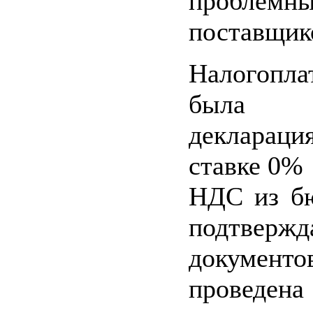
проблемн
поставщик
Налогопла
была пр
декларац
ставке 0%
НДС из бю
подтверж
документ
проведен