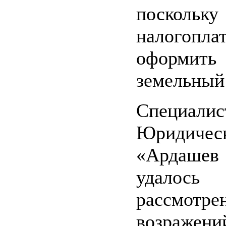
поскольку
налогопла
оформит
земельный
Специалис
Юридиче
«Ардашев
удалось
рассмотре
возраже