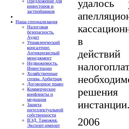
удалось 
Предложение для
инвесторов и
застройщиков
апелля
Наша специализация
кассацион
Налоговая
безопасность.
Аудит
в прав
Управленческий
консалтинг.
действий
Антикризисный
менеджмент
налогоп
Недвижимость.
Инвестиции
Хозяйственные
необходи
споры. Арбитраж
Договорное право
решения
Коммерческие
конфликты и
медиация
инстанции
Защита
интеллектуальной
собственности
2006
ВЭД. Таможня.
Экспорт-импорт