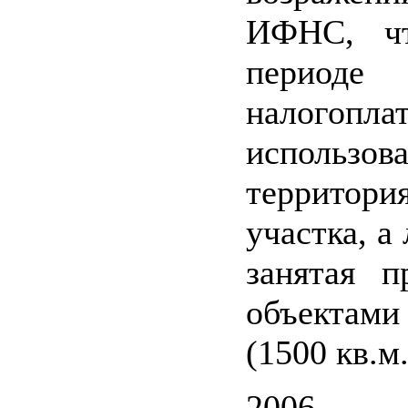
ИФНС, ч
периоде
налогопл
использ
территор
участка, а
занятая п
объектами
(1500 кв.м.
2006