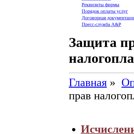
Реквизиты фирмы
Порядок оплаты услуг
Договорная документаци
Пресс-служба A&P
Защита п
налогопл
Главная
»
О
прав налого
Исчислени