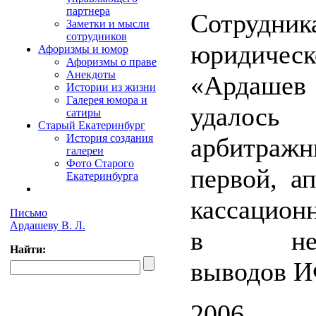
партнера
Сотрудник
Заметки и мысли
сотрудников
юридиче
Афоризмы и юмор
Афоризмы о праве
Анекдоты
«Ардашев
Истории из жизни
Галерея юмора и
удалос
сатиры
Старый Екатеринбург
История создания
арбитр
галереи
Фото Старого
первой, а
Екатеринбурга
кассацион
Письмо
Ардашеву В. Л.
в непра
Найти:
выводов 
2006