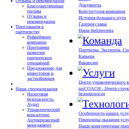
Отзывы и рекомендации
Документы
Благодарственные
письма
Конституция компании
Отзывы и
История большого пути
рекомендации
Галерея славы
Приглашаем к
Наша библиотека
партнерству
Рефрейминг
компании
Программа
Партнеры. Эксперты. С
развития
Карьера
партнерских
Вакансии
отношений
Предложение для
инвесторов и
застройщиков
Центр управленческого 
taxCOACH - Центр струк
Наша специализация
безопасности
Налоговая
безопасность.
Аудит
Управленческий
Особенности наших услу
консалтинг.
Принципы оказания усл
Антикризисный
менеджмент
Наши конкурентные пре