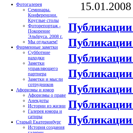
15.01.2008
Фотогалерея
Семинары.
Конференции.
Круглые столы
Публикации 
Фоторепортаж -
Покорение
Эльбруса. 2008 г.
Публикации 
Мы отдыхаем!
Фирменные заметки
Субботние
Публикации 
находки
Заметки
управляющего
Публикации 
партнера
Заметки и мысли
сотрудников
Публикации 
Афоризмы и юмор
Афоризмы о праве
Публикации 
Анекдоты
Истории из жизни
Галерея юмора и
Публикации 
сатиры
Старый Екатеринбург
История создания
галереи