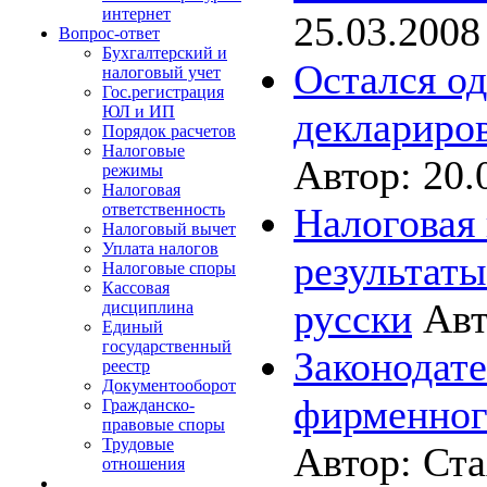
интернет
25.03.2008
Вопрос-ответ
Бухгалтерский и
Остался од
налоговый учет
Гос.регистрация
ЮЛ и ИП
деклариров
Порядок расчетов
Налоговые
Автор: 20.
режимы
Налоговая
Налоговая
ответственность
Налоговый вычет
Уплата налогов
результаты
Налоговые споры
Кассовая
русски
Авт
дисциплина
Единый
государственный
Законодате
реестр
Документооборот
фирменног
Гражданско-
правовые споры
Трудовые
Автор: Ста
отношения