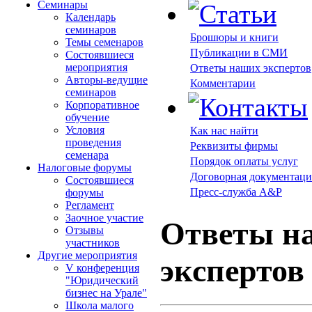
Семинары
Календарь
семинаров
Брошюры и книги
Темы семенаров
Публикации в СМИ
Состоявшиеся
мероприятия
Ответы наших экспертов
Авторы-ведущие
Комментарии
семинаров
Корпоративное
обучение
Условия
Как нас найти
проведения
Реквизиты фирмы
семенара
Порядок оплаты услуг
Налоговые форумы
Договорная документаци
Состоявшиеся
Пресс-служба A&P
форумы
Регламент
Заочное участие
Ответы н
Отзывы
участников
Другие мероприятия
экспертов
V конференция
"Юридический
бизнес на Урале"
Школа малого