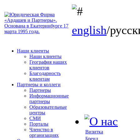
english
/русск
Наши клиенты
Наши клиенты
География наших
клиентов
Благодарность
клиентам
Партнеры и коллеги
Партнеры
Информационные
партнеры
Образовательные
центры
СМИ
Порталы
Членство в
Визитка
организациях
Бренд