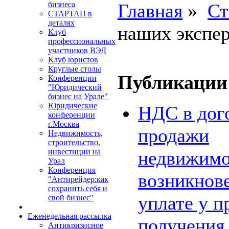
Главная
»
Ст
бизнеса
СТАРТАП в
деталях
наших экспе
Клуб
профессиональных
участников ВЭД
Клуб юристов
Круглые столы
Публикации 
Конференции
"Юридический
бизнес на Урале"
Юридические
НДС в дог
конференции
г.Москва
продажи
Недвижимость,
строительство,
недвижимо
инвестиции на
Урал
Конференция
возникнов
"Антирейдер:как
сохранить себя и
уплате у п
свой бизнес"
Еженедельная рассылка
получения 
Антикризисное