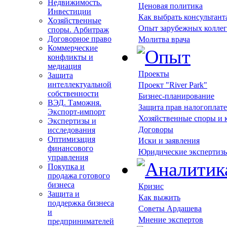
Недвижимость.
Ценовая политика
Инвестиции
Как выбрать консультант
Хозяйственные
Опыт зарубежных коллег
споры. Арбитраж
Договорное право
Молитва врача
Коммерческие
конфликты и
медиация
Проекты
Защита
интеллектуальной
Проект "River Park"
собственности
Бизнес-планирование
ВЭД. Таможня.
Защита прав налогоплат
Экспорт-импорт
Хозяйственные споры и
Экспертизы и
Договоры
исследования
Оптимизация
Иски и заявления
финансового
Юридические экспертиз
управления
Покупка и
продажа готового
бизнеса
Кризис
Защита и
Как выжить
поддержка бизнеса
Советы Ардашева
и
Мнение экспертов
предпринимателей