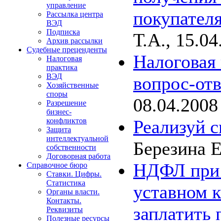
управление
покупател
Рассылка центра
ВЭД
Подписка
Т.А., 15.04
Архив рассылки
Судебные преценденты
Налоговая 
Налоговая
практика
ВЭД
вопрос-отв
Хозяйственные
споры
08.04.2008
Разрешение
бизнес-
Реализуй с
конфликтов
Защита
интеллектуальной
Березина Е
собственности
Договорная работа
НДФЛ при 
Справочное бюро
Ставки. Цифры.
Статистика
уставном к
Органы власти.
Контакты.
заплатить 
Реквизиты
Полезные ресурсы