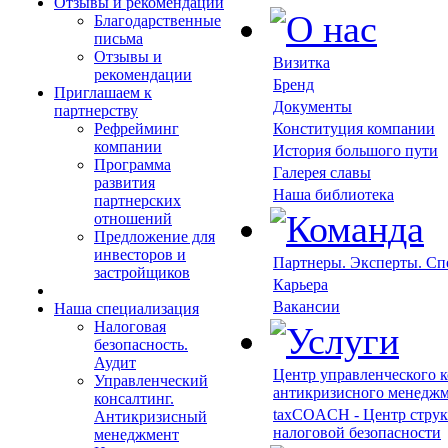
Отзывы и рекомендации
Благодарственные
письма
Отзывы и
Визитка
рекомендации
Бренд
Приглашаем к
Документы
партнерству
Рефрейминг
Конституция компании
компании
История большого пути
Программа
Галерея славы
развития
Наша библиотека
партнерских
отношений
Предложение для
инвесторов и
Партнеры. Эксперты. С
застройщиков
Карьера
Вакансии
Наша специализация
Налоговая
безопасность.
Аудит
Центр управленческого к
Управленческий
антикризисного менедж
консалтинг.
taxCOACH - Центр струк
Антикризисный
налоговой безопасности
менеджмент