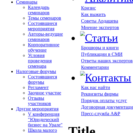
Семинары
Календарь
Кризис
семинаров
Как выжить
Темы семенаров
Советы Ардашева
Состоявшиеся
Мнение экспертов
мероприятия
Авторы-ведущие
семинаров
Корпоративное
Брошюры и книги
обучение
Публикации в СМИ
Условия
проведения
Ответы наших экспертов
семенара
Комментарии
Налоговые форумы
Состоявшиеся
форумы
Регламент
Как нас найти
Заочное участие
Реквизиты фирмы
Отзывы
Порядок оплаты услуг
участников
Договорная документаци
Другие мероприятия
Пресс-служба A&P
V конференция
"Юридический
бизнес на Урале"
Title
Школа малого