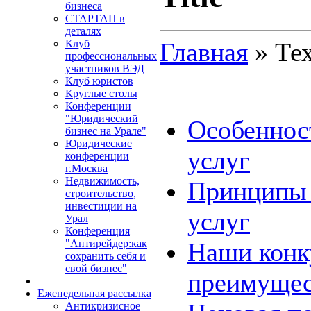
бизнеса
СТАРТАП в
деталях
Главная
» Те
Клуб
профессиональных
участников ВЭД
Клуб юристов
Круглые столы
Конференции
"Юридический
Особеннос
бизнес на Урале"
Юридические
услуг
конференции
г.Москва
Недвижимость,
Принципы 
строительство,
инвестиции на
услуг
Урал
Конференция
Наши конк
"Антирейдер:как
сохранить себя и
свой бизнес"
преимущес
Еженедельная рассылка
Антикризисное