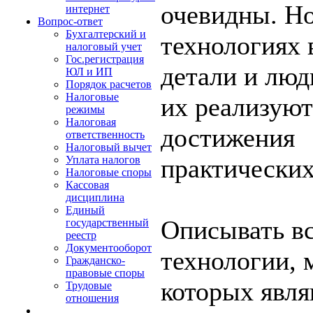
очевидны. Но
интернет
Вопрос-ответ
Бухгалтерский и
технологиях
налоговый учет
Гос.регистрация
детали и люд
ЮЛ и ИП
Порядок расчетов
Налоговые
их реализуют
режимы
Налоговая
достижения
ответственность
Налоговый вычет
практически
Уплата налогов
Налоговые споры
Кассовая
дисциплина
Единый
Описывать в
государственный
реестр
Документооборот
технологии, 
Гражданско-
правовые споры
которых явля
Трудовые
отношения