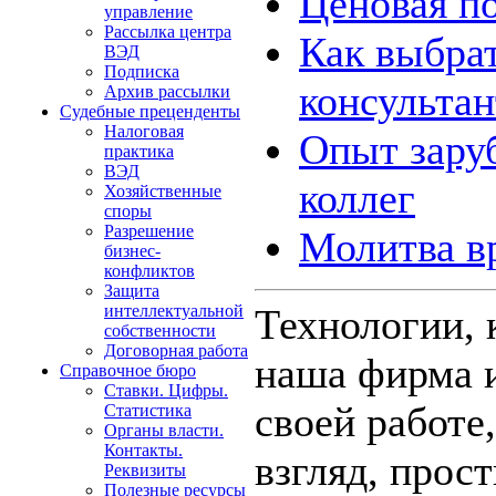
Ценовая п
управление
Рассылка центра
Как выбра
ВЭД
Подписка
консультан
Архив рассылки
Судебные преценденты
Налоговая
Опыт зару
практика
ВЭД
коллег
Хозяйственные
споры
Разрешение
Молитва в
бизнес-
конфликтов
Защита
Технологии, 
интеллектуальной
собственности
Договорная работа
наша фирма и
Справочное бюро
Ставки. Цифры.
своей работе
Статистика
Органы власти.
Контакты.
взгляд, прос
Реквизиты
Полезные ресурсы