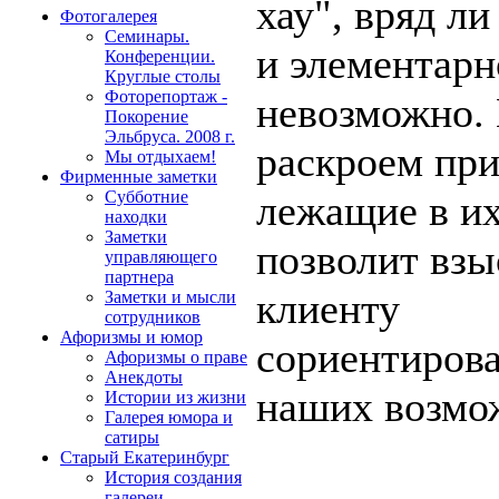
хау", вряд ли
Фотогалерея
Семинары.
и элементарн
Конференции.
Круглые столы
Фоторепортаж -
невозможно.
Покорение
Эльбруса. 2008 г.
раскроем пр
Мы отдыхаем!
Фирменные заметки
лежащие в их
Субботние
находки
Заметки
позволит взы
управляющего
партнера
клиенту
Заметки и мысли
сотрудников
Афоризмы и юмор
сориентирова
Афоризмы о праве
Анекдоты
наших возмо
Истории из жизни
Галерея юмора и
сатиры
Старый Екатеринбург
История создания
галереи