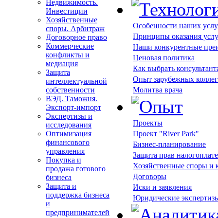
Недвижимость.
Инвестиции
Хозяйственные
Особенности наших услу
споры. Арбитраж
Принципы оказания усл
Договорное право
Коммерческие
Наши конкурентные пре
конфликты и
Ценовая политика
медиация
Как выбрать консультант
Защита
Опыт зарубежных коллег
интеллектуальной
собственности
Молитва врача
ВЭД. Таможня.
Экспорт-импорт
Экспертизы и
Проекты
исследования
Оптимизация
Проект "River Park"
финансового
Бизнес-планирование
управления
Защита прав налогоплат
Покупка и
Хозяйственные споры и
продажа готового
Договоры
бизнеса
Защита и
Иски и заявления
поддержка бизнеса
Юридические экспертиз
и
предпринимателей