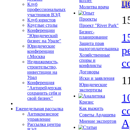
ц
коллег
Клуб
Молитва врача
профессиональных
участников ВЭД
1
Проекты
Клуб юристов
Круглые столы
Проект "River Park"
Конференции
Бизнес-
1
"Юридический
планирование
бизнес на Урале"
Защита прав
Юридические
р
налогоплательщика
конференции
Хозяйственные
г.Москва
с
споры и
Недвижимость,
конфликты
строительство,
Договоры
инвестиции на
1
Урал
Иски и заявления
Конференция
Юридические
"Антирейдер:как
экспертизы
сохранить себя и
1
свой бизнес"
Кризис
с
Как выжить
Еженедельная рассылка
Антикризисное
Советы Ардашева
управление
А
Мнение экспертов
Рассылка центра
ВЭД