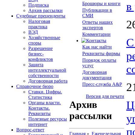
в
Брошюры и книги
Подписка
Публикации в
Архив рассылки
СМИ
Судебные преценденты
2
Налоговая
Ответы наших
практика
экспертов
ВЭД
Комментарии
Хозяйственные
С
споры
Как нас найти
Разрешение
р
Реквизиты фирмы
бизнес-
конфликтов
Порядок оплаты
Защита
с
услуг
интеллектуальной
Договорная
собственности
документация
Договорная работа
2
Пресс-служба A&P
Справочное бюро
Ставки. Цифры.
Версия для печати
Статистика
Ц
Архив
Органы власти.
Контакты.
рассылки
Реквизиты
у
Полезные ресурсы
интернет
п
Вопрос-ответ
Главная
»
Еженедельная