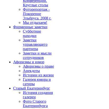
Конференции.
Круглые столы
Фоторепортаж -
Покорение
Эльбруса. 2008 г.
Мы отдыхаем!
Фирменные заметки
Субботние
находки
Заметки
управляющего
партнера
Заметки и мысли
сотрудников
Афоризмы и юмор
Афоризмы о праве
Анекдоты
Истории из жизни
Галерея юмора и
сатиры
Старый Екатеринбург
История создания
галереи
Фото Старого
Екатеринбурга