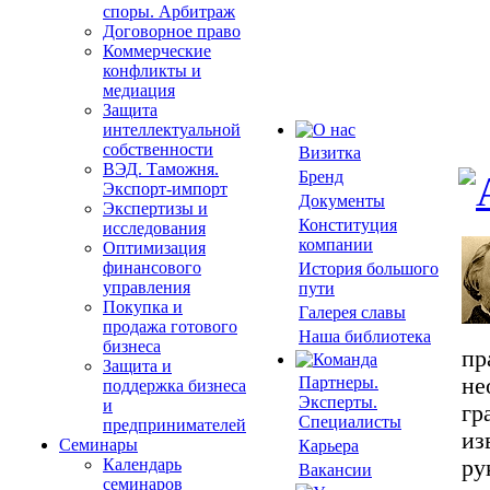
споры. Арбитраж
Договорное право
Коммерческие
конфликты и
медиация
Защита
интеллектуальной
собственности
Визитка
ВЭД. Таможня.
Бренд
Экспорт-импорт
Документы
Экспертизы и
Конституция
исследования
компании
Оптимизация
финансового
История большого
управления
пути
Покупка и
Галерея славы
продажа готового
Наша библиотека
бизнеса
пр
Защита и
Партнеры.
не
поддержка бизнеса
Эксперты.
и
гр
Специалисты
предпринимателей
из
Семинары
Карьера
Календарь
ру
Вакансии
семинаров