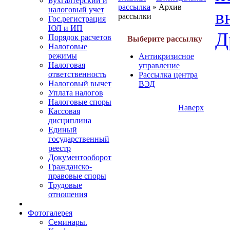
Бухгалтерский и
рассылка
» Архив
налоговый учет
в
рассылки
Гос.регистрация
ЮЛ и ИП
Д
Порядок расчетов
Выберите рассылку
Налоговые
режимы
Антикризисное
Налоговая
управление
ответственность
Рассылка центра
Налоговый вычет
ВЭД
Уплата налогов
Налоговые споры
Наверх
Кассовая
дисциплина
Единый
государственный
реестр
Документооборот
Гражданско-
правовые споры
Трудовые
отношения
Фотогалерея
Семинары.