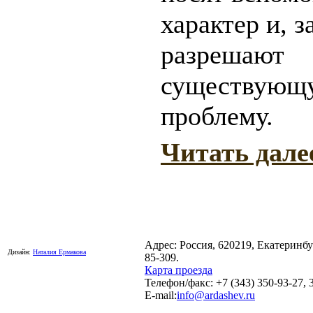
характер и, з
разрешают
существующ
проблему.
Читать дале
Адрес: Россия, 620219, Екатеринб
Дизайн:
Наталия Ермакова
85-309.
Карта проезда
Телефон/факс: +7 (343) 350-93-27, 
E-mail:
info@ardashev.ru