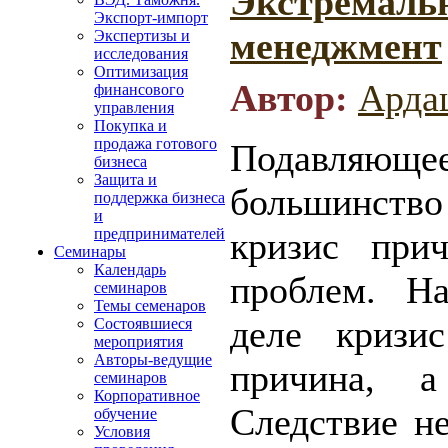
Экстремаль
Экспорт-импорт
менеджмент
Экспертизы и
исследования
Оптимизация
Автор:
Арда
финансового
управления
Покупка и
продажа готового
Подавляюще
бизнеса
Защита и
большинст
поддержка бизнеса
и
кризис при
предпринимателей
Семинары
Календарь
проблем. Н
семинаров
Темы семенаров
деле кризи
Состоявшиеся
мероприятия
Авторы-ведущие
причина, а
семинаров
Корпоративное
Следствие н
обучение
Условия