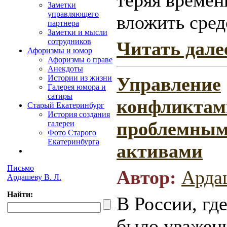
Заметки
управляющего
вложить сред
партнера
Заметки и мысли
сотрудников
Читать дале
Афоризмы и юмор
Афоризмы о праве
Анекдоты
Управление
Истории из жизни
Галерея юмора и
сатиры
конфликтам
Старый Екатеринбург
История создания
проблемны
галереи
Фото Старого
Екатеринбурга
активами
Письмо
Автор:
Арда
Ардашеву В. Л.
Найти:
В России, где
было уважени