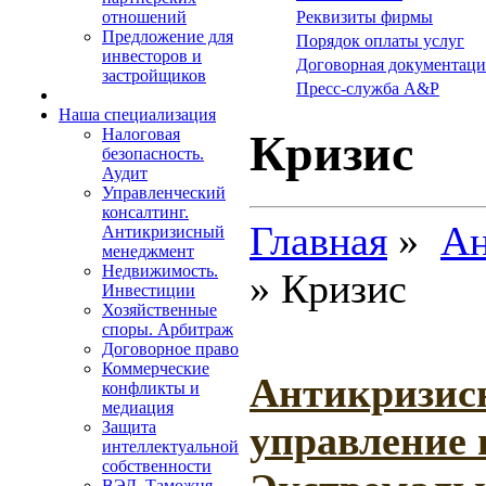
отношений
Реквизиты фирмы
Предложение для
Порядок оплаты услуг
инвесторов и
Договорная документаци
застройщиков
Пресс-служба A&P
Наша специализация
Налоговая
Кризис
безопасность.
Аудит
Управленческий
консалтинг.
Главная
»
Ан
Антикризисный
менеджмент
Недвижимость.
» Кризис
Инвестиции
Хозяйственные
споры. Арбитраж
Договорное право
Коммерческие
Антикризис
конфликты и
медиация
управление 
Защита
интеллектуальной
собственности
ВЭД. Таможня.