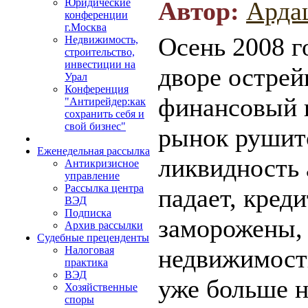
Автор:
Арда
Юридические
конференции
г.Москва
Осень 2008 
Недвижимость,
строительство,
инвестиции на
дворе остре
Урал
Конференция
финансовый 
"Антирейдер:как
сохранить себя и
свой бизнес"
рынок рушит
Еженедельная рассылка
ликвидность 
Антикризисное
управление
Рассылка центра
падает, кред
ВЭД
Подписка
заморожены,
Архив рассылки
Судебные преценденты
недвижимост
Налоговая
практика
ВЭД
уже больше н
Хозяйственные
споры