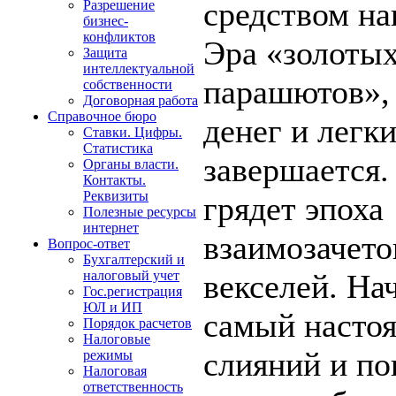
средством на
Разрешение
бизнес-
конфликтов
Эра «золоты
Защита
интеллектуальной
парашютов»,
собственности
Договорная работа
Справочное бюро
денег и легк
Ставки. Цифры.
Статистика
завершается.
Органы власти.
Контакты.
Реквизиты
грядет эпоха
Полезные ресурсы
интернет
взаимозачето
Вопрос-ответ
Бухгалтерский и
векселей. На
налоговый учет
Гос.регистрация
ЮЛ и ИП
самый насто
Порядок расчетов
Налоговые
слияний и по
режимы
Налоговая
ответственность