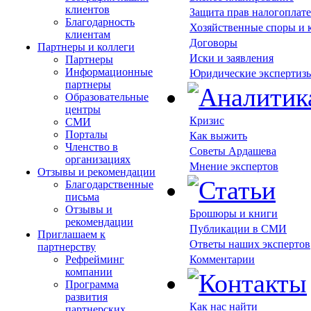
клиентов
Защита прав налогоплат
Благодарность
Хозяйственные споры и
клиентам
Договоры
Партнеры и коллеги
Иски и заявления
Партнеры
Информационные
Юридические экспертиз
партнеры
Образовательные
центры
Кризис
СМИ
Порталы
Как выжить
Членство в
Советы Ардашева
организациях
Мнение экспертов
Отзывы и рекомендации
Благодарственные
письма
Отзывы и
Брошюры и книги
рекомендации
Публикации в СМИ
Приглашаем к
Ответы наших экспертов
партнерству
Рефрейминг
Комментарии
компании
Программа
развития
Как нас найти
партнерских