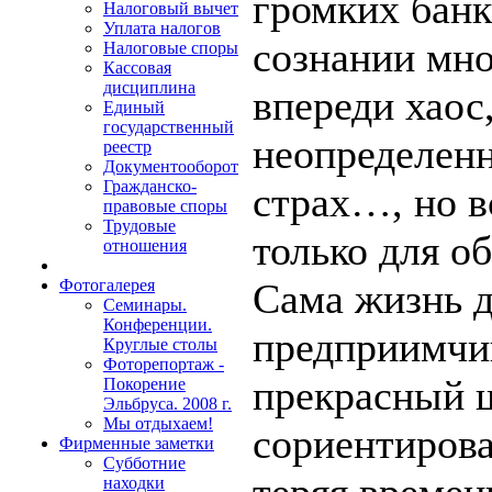
громких банк
Налоговый вычет
Уплата налогов
сознании мно
Налоговые споры
Кассовая
дисциплина
впереди хаос
Единый
государственный
неопределенн
реестр
Документооборот
Гражданско-
страх…, но в
правовые споры
Трудовые
только для о
отношения
Сама жизнь 
Фотогалерея
Семинары.
Конференции.
предприимч
Круглые столы
Фоторепортаж -
прекрасный 
Покорение
Эльбруса. 2008 г.
Мы отдыхаем!
сориентирова
Фирменные заметки
Субботние
теряя времен
находки