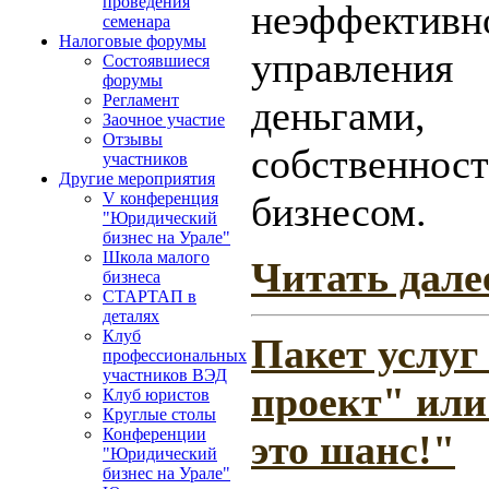
проведения
неэффективн
семенара
Налоговые форумы
управления
Состоявшиеся
форумы
Регламент
деньгами,
Заочное участие
Отзывы
собственнос
участников
Другие мероприятия
бизнесом.
V конференция
"Юридический
бизнес на Урале"
Школа малого
Читать дале
бизнеса
СТАРТАП в
деталях
Клуб
Пакет услуг
профессиональных
участников ВЭД
проект" или
Клуб юристов
Круглые столы
Конференции
это шанс!"
"Юридический
бизнес на Урале"