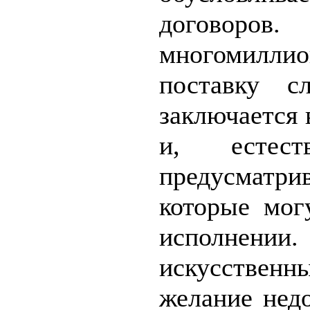
догов
многомилл
поставку с
заключается 
и, естес
предусматр
которые мог
исполнении
искусственн
желание нед