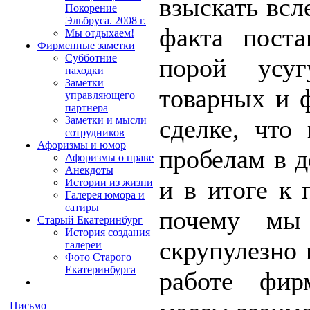
взыскать всл
Покорение
Эльбруса. 2008 г.
факта поста
Мы отдыхаем!
Фирменные заметки
Субботние
порой усуг
находки
Заметки
товарных и 
управляющего
партнера
сделке, что
Заметки и мысли
сотрудников
Афоризмы и юмор
пробелам в д
Афоризмы о праве
Анекдоты
и в итоге к 
Истории из жизни
Галерея юмора и
сатиры
почему мы
Старый Екатеринбург
История создания
скрупулезно 
галереи
Фото Старого
Екатеринбурга
работе фир
Письмо