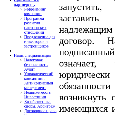
запустить,
партнерству
Рефрейминг
компании
заставит
Программа
развития
надлежащим
партнерских
отношений
Предложение для
договор. Н
инвесторов и
застройщиков
подписанны
Наша специализация
означает,
Налоговая
безопасность.
Аудит
юридическ
Управленческий
консалтинг.
обязанност
Антикризисный
менеджмент
Недвижимость.
возникнуть с
Инвестиции
Хозяйственные
имеющихся и
споры. Арбитраж
Договорное право