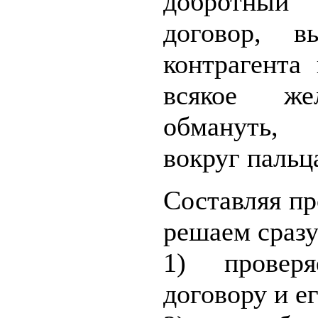
добротный
договор, в
контрагента
всякое жел
обмануть, 
вокруг пальц
Составляя п
решаем сразу
1) провер
договору и е