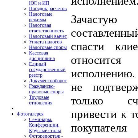
исполнением
ЮЛ и ИП
Порядок расчетов
Налоговые
Зачастую
режимы
Налоговая
составленн
ответственность
Налоговый вычет
Уплата налогов
спасти кли
Налоговые споры
Кассовая
относитс
дисциплина
Единый
исполнению. 
государственный
реестр
Документооборот
не подтвер
Гражданско-
правовые споры
только сч
Трудовые
отношения
привести к т
Фотогалерея
Семинары.
покупателя
Конференции.
Круглые столы
Фоторепортаж -