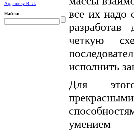
массы взаимо
Ардашеву В. Л.
все их надо 
Найти:
разработав
четкую сх
последова
исполнить за
Для этог
прекрасны
способност
умением п