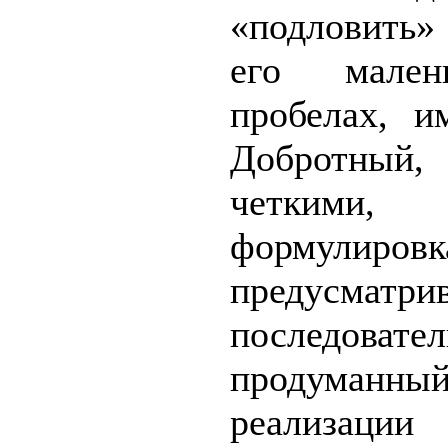
«подловить» 
его мален
пробелах, и
Добротный,
четкими, 
формулировк
предусматр
последова
продуман
реализаци