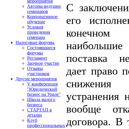
мероприятия
С заключени
Авторы-ведущие
семинаров
его исполн
Корпоративное
обучение
Условия
конечном
проведения
семенара
наибольши
Налоговые форумы
Состоявшиеся
форумы
поставка не
Регламент
Заочное участие
дает право п
Отзывы
участников
Другие мероприятия
снижения 
V конференция
"Юридический
устранения н
бизнес на Урале"
Школа малого
бизнеса
вообще отк
СТАРТАП в
деталях
договора. В 
Клуб
профессиональных