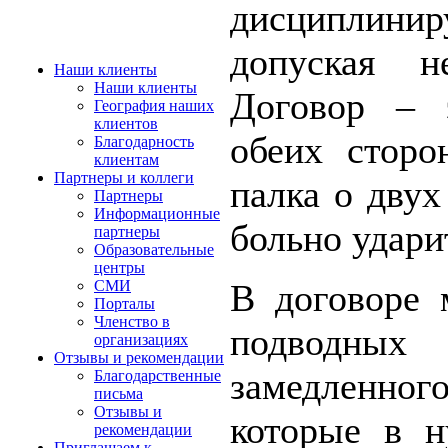
дисциплин
допуская н
Наши клиенты
Наши клиенты
Договор – 
География наших
клиентов
обеих сторо
Благодарность
клиентам
Партнеры и коллеги
палка о двух
Партнеры
Информационные
больно удари
партнеры
Образовательные
центры
В договоре 
СМИ
Порталы
Членство в
подводн
организациях
Отзывы и рекомендации
замедленного
Благодарственные
письма
Отзывы и
которые в 
рекомендации
Приглашаем к