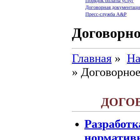
Порядок оплаты услуг
Договорная документаци
Пресс-служба A&P
Договорно
Главная
»
На
» Договорное
ДОГО
Разработ
норматив