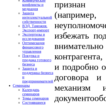
Коммерческие
признан 
конфликты и
медиация
(например
Защита
интеллектуальной
собственности
неуполномо
ВЭД. Таможня.
Экспорт-импорт
избежать по
Экспертизы и
исследования
внимательно
Оптимизация
финансового
управления
контрагента,
Покупка и
продажа готового
и подробно о
бизнеса
Защита и
поддержка бизнеса
договора и
и
предпринимателей
механизм и
Семинары
Календарь
семинаров
документообо
Темы семенаров
Состоявшиеся