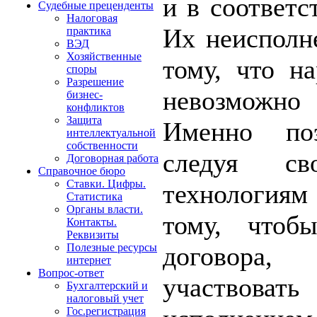
и в соответс
Судебные преценденты
Налоговая
Их неисполн
практика
ВЭД
Хозяйственные
тому, что н
споры
Разрешение
невозможн
бизнес-
конфликтов
Защита
Именно по
интеллектуальной
собственности
следуя с
Договорная работа
Справочное бюро
Ставки. Цифры.
технология
Статистика
Органы власти.
тому, чтоб
Контакты.
Реквизиты
договора
Полезные ресурсы
интернет
Вопрос-ответ
участвоват
Бухгалтерский и
налоговый учет
Гос.регистрация