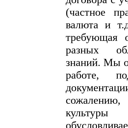
(частное пр
валюта и т.д
требующая 
разных обл
знаний. Мы о
работе, по
документаци
сожалению
культуры 
обусловлива