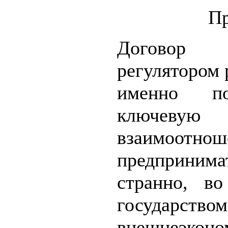
П
Договор 
регулятором
именно п
ключе
взаимоот
предприним
странно, в
государств
внешнеэкон