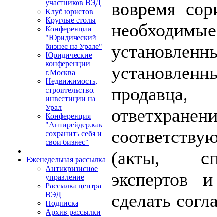
вовремя сори
участников ВЭД
Клуб юристов
Круглые столы
необходим
Конференции
"Юридический
установлен
бизнес на Урале"
Юридические
конференции
установлен
г.Москва
Недвижимость,
продавца,
строительство,
инвестиции на
Урал
ответхра
Конференция
"Антирейдер:как
соответств
сохранить себя и
свой бизнес"
(акты, сп
Еженедельная рассылка
Антикризисное
экспертов и
управление
Рассылка центра
сделать согл
ВЭД
Подписка
Архив рассылки