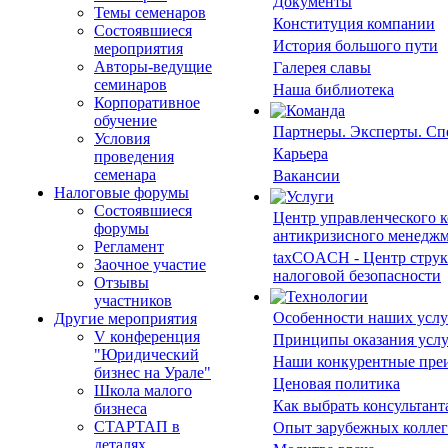
Документы
Темы семенаров
Конституция компании
Состоявшиеся
История большого пути
мероприятия
Авторы-ведущие
Галерея славы
семинаров
Наша библиотека
Корпоративное
обучение
Партнеры. Эксперты. С
Условия
Карьера
проведения
семенара
Вакансии
Налоговые форумы
Состоявшиеся
Центр управленческого к
форумы
антикризисного менедж
Регламент
taxCOACH - Центр струк
Заочное участие
налоговой безопасности
Отзывы
участников
Особенности наших услу
Другие мероприятия
V конференция
Принципы оказания усл
"Юридический
Наши конкурентные пре
бизнес на Урале"
Ценовая политика
Школа малого
Как выбрать консультант
бизнеса
СТАРТАП в
Опыт зарубежных коллег
деталях