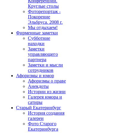
Конференции.
Круглые столы
Фоторепортаж -
Покорение
Эльбруса. 2008 г.
Мы отдыхаем!
Фирменные заметки
Субботние
находки
Заметки
управляющего
партнера
Заметки и мысли
сотрудников
Афоризмы и юмор
Афоризмы о праве
Анекдоты
Истории из жизни
Галерея юмора и
сатиры
Старый Екатеринбург
История создания
галереи
Фото Старого
Екатеринбурга