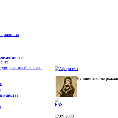
пециалисты
онсалтинга и
мента
турирования бизнеса и
Лучшие законы рождаю
г
уг
имущества
RSS
а
17.09.2009