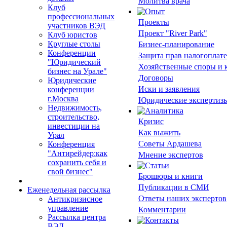
Молитва врача
Клуб
профессиональных
Проекты
участников ВЭД
Проект "River Park"
Клуб юристов
Круглые столы
Бизнес-планирование
Конференции
Защита прав налогоплат
"Юридический
Хозяйственные споры и
бизнес на Урале"
Договоры
Юридические
Иски и заявления
конференции
г.Москва
Юридические экспертиз
Недвижимость,
строительство,
Кризис
инвестиции на
Как выжить
Урал
Советы Ардашева
Конференция
"Антирейдер:как
Мнение экспертов
сохранить себя и
свой бизнес"
Брошюры и книги
Публикации в СМИ
Еженедельная рассылка
Ответы наших экспертов
Антикризисное
управление
Комментарии
Рассылка центра
ВЭД