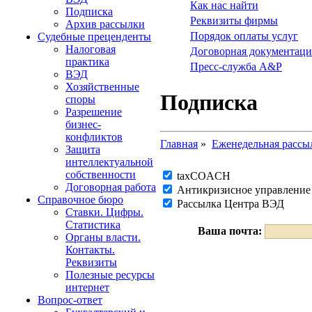
Как нас найти
Подписка
Реквизиты фирмы
Архив рассылки
Порядок оплаты услуг
Судебные преценденты
Налоговая
Договорная документаци
практика
Пресс-служба A&P
ВЭД
Хозяйственные
Подписка
споры
Разрешение
бизнес-
конфликтов
Главная
»
Еженедельная рассы
Защита
интеллектуальной
собственности
taxCOACH
Договорная работа
Антикризисное управление
Справочное бюро
Рассылка Центра ВЭД
Ставки. Цифры.
Статистика
Ваша почта:
Органы власти.
Контакты.
Реквизиты
Полезные ресурсы
интернет
Вопрос-ответ