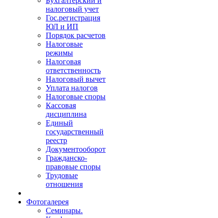
Бухгалтерский и
налоговый учет
Гос.регистрация
ЮЛ и ИП
Порядок расчетов
Налоговые
режимы
Налоговая
ответственность
Налоговый вычет
Уплата налогов
Налоговые споры
Кассовая
дисциплина
Единый
государственный
реестр
Документооборот
Гражданско-
правовые споры
Трудовые
отношения
Фотогалерея
Семинары.