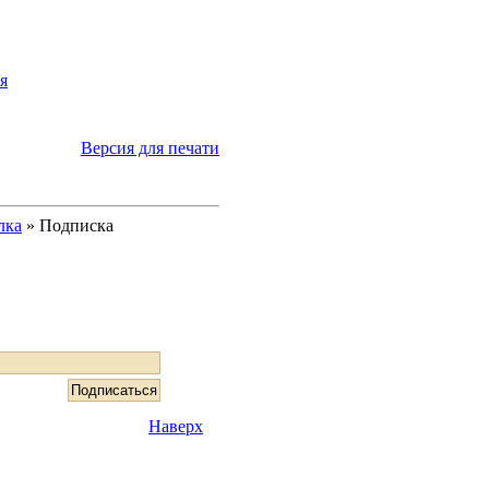
я
Версия для печати
лка
» Подписка
Наверх