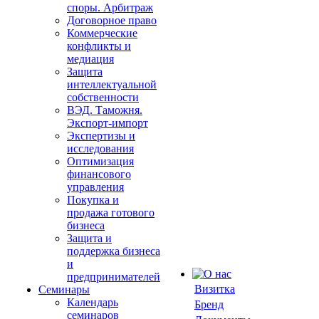
споры. Арбитраж
Договорное право
Коммерческие
конфликты и
медиация
Защита
интеллектуальной
собственности
ВЭД. Таможня.
Экспорт-импорт
Экспертизы и
исследования
Оптимизация
финансового
управления
Покупка и
продажа готового
бизнеса
Защита и
поддержка бизнеса
и
предпринимателей
Визитка
Семинары
Календарь
Бренд
семинаров