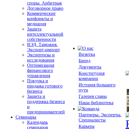
споры. Арбитраж
Договорное право
Коммерческие
конфликты и
медиация
Защита
интеллектуальной
собственности
ВЭД. Таможня.
Экспорт-импорт
Визитка
Экспертизы и
исследования
Бренд
Оптимизация
Документы
финансового
Конституция
управления
компании
Покупка и
История большого
продажа готового
пути
бизнеса
Защита и
Галерея славы
поддержка бизнеса
Наша библиотека
и
предпринимателей
Партнеры. Эксперты.
Семинары
Специалисты
Календарь
Карьера
семинаров