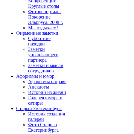
Конференции.
Круглые столы
Фоторепортаж -
Покорение
Эльбруса. 2008 г.
Мы отдыхаем!
Фирменные заметки
Субботние
находки
Заметки
управляющего
партнера
Заметки и мысли
сотрудников
Афоризмы и юмор
Афоризмы о праве
Анекдоты
Истории из жизни
Галерея юмора и
сатиры
Старый Екатеринбург
История создания
галереи
Фото Старого
Екатеринбурга