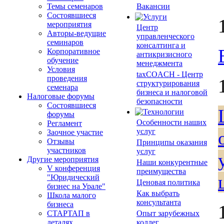
Темы семенаров
Вакансии
Состоявшиеся
мероприятия
Центр
Авторы-ведущие
управленческого
семинаров
консалтинга и
Корпоративное
антикризисного
обучение
менеджмента
Условия
taxCOACH - Центр
проведения
структурирования
семенара
бизнеса и налоговой
Налоговые форумы
безопасности
Состоявшиеся
форумы
Особенности наших
Регламент
услуг
Заочное участие
Отзывы
Принципы оказания
участников
услуг
Другие мероприятия
Наши конкурентные
V конференция
преимущества
"Юридический
Ценовая политика
бизнес на Урале"
Как выбрать
Школа малого
консультанта
бизнеса
СТАРТАП в
Опыт зарубежных
деталях
коллег