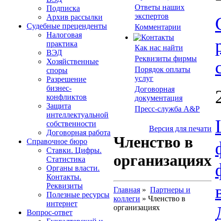
Ответы наших
Подписка
экспертов
Архив рассылки
Судебные преценденты
Комментарии
Налоговая
практика
Как нас найти
ВЭД
Реквизиты фирмы
Хозяйственные
Порядок оплаты
споры
услуг
Разрешение
бизнес-
Договорная
конфликтов
документация
Защита
Пресс-служба A&P
интеллектуальной
собственности
Версия для печати
Договорная работа
Членство в
Справочное бюро
Ставки. Цифры.
организациях
Статистика
Органы власти.
Контакты.
Реквизиты
Главная
»
Партнеры и
Полезные ресурсы
коллеги
» Членство в
интернет
организациях
Вопрос-ответ