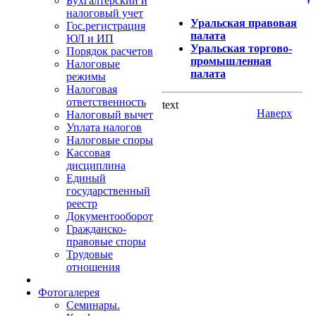
Бухгалтерский и
налоговый учет
Уральская правовая
Гос.регистрация
палата
ЮЛ и ИП
Уральская торгово-
Порядок расчетов
промышленная
Налоговые
палата
режимы
Налоговая
ответственность
text
Наверх
Налоговый вычет
Уплата налогов
Налоговые споры
Кассовая
дисциплина
Единый
государственный
реестр
Документооборот
Гражданско-
правовые споры
Трудовые
отношения
Фотогалерея
Семинары.