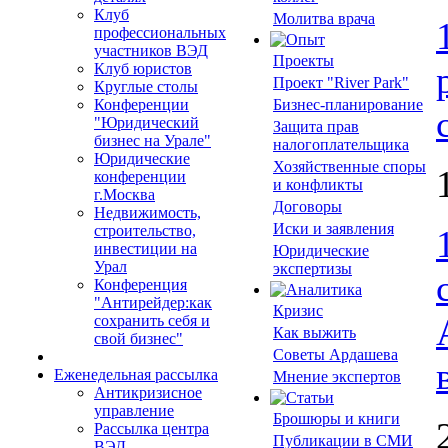
Клуб
Молитва врача
профессиональных
участников ВЭД
Проекты
Клуб юристов
Проект "River Park"
Круглые столы
Конференции
Бизнес-планирование
"Юридический
Защита прав
бизнес на Урале"
налогоплательщика
Юридические
Хозяйственные споры
конференции
и конфликты
г.Москва
Договоры
Недвижимость,
Иски и заявления
строительство,
инвестиции на
Юридические
Урал
экспертизы
Конференция
"Антирейдер:как
Кризис
сохранить себя и
Как выжить
свой бизнес"
Советы Ардашева
Еженедельная рассылка
Мнение экспертов
Антикризисное
управление
Брошюры и книги
Рассылка центра
Публикации в СМИ
ВЭД