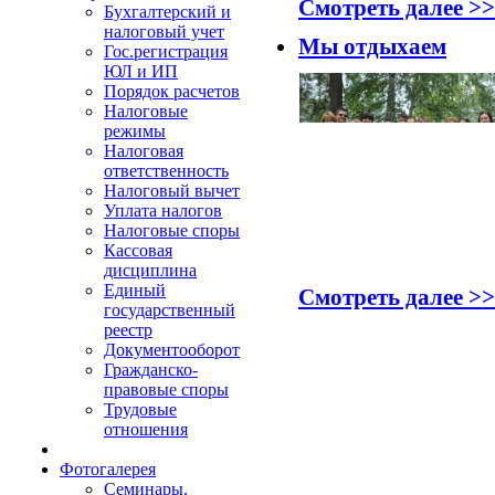
Смотреть далее >>
Бухгалтерский и
налоговый учет
Мы отдыхаем
Гос.регистрация
ЮЛ и ИП
Порядок расчетов
Налоговые
режимы
Налоговая
ответственность
Налоговый вычет
Уплата налогов
Налоговые споры
Кассовая
дисциплина
Единый
Смотреть далее >>
государственный
реестр
Документооборот
Гражданско-
правовые споры
Трудовые
отношения
Фотогалерея
Семинары.