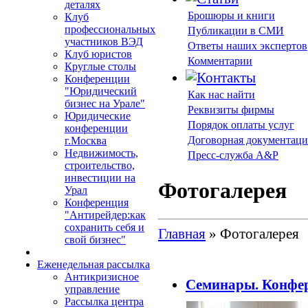
деталях
Брошюры и книги
Клуб
профессиональных
Публикации в СМИ
участников ВЭД
Ответы наших экспертов
Клуб юристов
Комментарии
Круглые столы
Конференции
"Юридический
Как нас найти
бизнес на Урале"
Реквизиты фирмы
Юридические
Порядок оплаты услуг
конференции
Договорная документаци
г.Москва
Недвижимость,
Пресс-служба A&P
строительство,
инвестиции на
Фотогалерея
Урал
Конференция
"Антирейдер:как
сохранить себя и
Главная
» Фотогалерея
свой бизнес"
Еженедельная рассылка
Антикризисное
Семинары. Конфер
управление
Рассылка центра