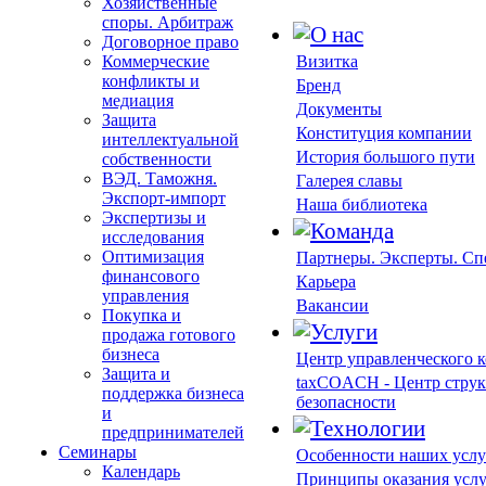
Хозяйственные
споры. Арбитраж
Договорное право
Коммерческие
Визитка
конфликты и
Бренд
медиация
Документы
Защита
Конституция компании
интеллектуальной
История большого пути
собственности
ВЭД. Таможня.
Галерея славы
Экспорт-импорт
Наша библиотека
Экспертизы и
исследования
Оптимизация
Партнеры. Эксперты. С
финансового
Карьера
управления
Вакансии
Покупка и
продажа готового
бизнеса
Центр управленческого 
Защита и
taxCOACH - Центр струк
поддержка бизнеса
безопасности
и
предпринимателей
Семинары
Особенности наших услу
Календарь
Принципы оказания усл