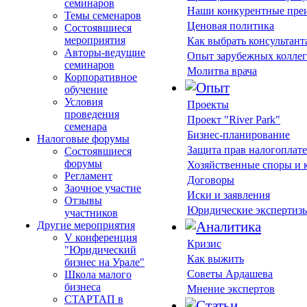
семинаров
Наши конкурентные пре
Темы семенаров
Ценовая политика
Состоявшиеся
мероприятия
Как выбрать консультант
Авторы-ведущие
Опыт зарубежных коллег
семинаров
Молитва врача
Корпоративное
обучение
Условия
Проекты
проведения
Проект "River Park"
семенара
Бизнес-планирование
Налоговые форумы
Защита прав налогоплат
Состоявшиеся
форумы
Хозяйственные споры и
Регламент
Договоры
Заочное участие
Иски и заявления
Отзывы
Юридические экспертиз
участников
Другие мероприятия
V конференция
Кризис
"Юридический
Как выжить
бизнес на Урале"
Советы Ардашева
Школа малого
бизнеса
Мнение экспертов
СТАРТАП в