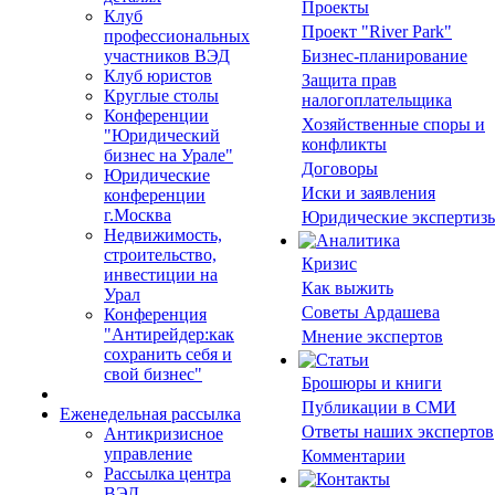
Проекты
Клуб
Проект "River Park"
профессиональных
участников ВЭД
Бизнес-планирование
Клуб юристов
Защита прав
Круглые столы
налогоплательщика
Конференции
Хозяйственные споры и
"Юридический
конфликты
бизнес на Урале"
Договоры
Юридические
Иски и заявления
конференции
г.Москва
Юридические экспертиз
Недвижимость,
строительство,
Кризис
инвестиции на
Как выжить
Урал
Советы Ардашева
Конференция
"Антирейдер:как
Мнение экспертов
сохранить себя и
свой бизнес"
Брошюры и книги
Публикации в СМИ
Еженедельная рассылка
Ответы наших экспертов
Антикризисное
управление
Комментарии
Рассылка центра
ВЭД