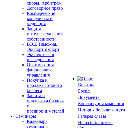
споры. Арбитраж
Договорное право
Коммерческие
конфликты и
медиация
Защита
интеллектуальной
собственности
ВЭД. Таможня.
Экспорт-импорт
Экспертизы и
исследования
Оптимизация
финансового
управления
Покупка и
Визитка
продажа готового
бизнеса
Бренд
Защита и
Документы
поддержка бизнеса
Конституция компании
и
История большого пути
предпринимателей
Семинары
Галерея славы
Календарь
Наша библиотека
семинаров