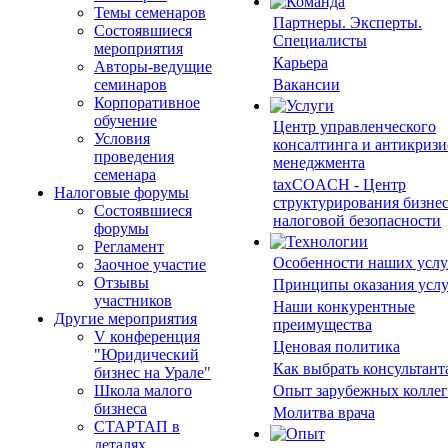
Темы семенаров
Партнеры. Эксперты.
Состоявшиеся
Специалисты
мероприятия
Карьера
Авторы-ведущие
семинаров
Вакансии
Корпоративное
обучение
Центр управленческого
Условия
консалтинга и антикризи
проведения
менеджмента
семенара
taxCOACH - Центр
Налоговые форумы
структурирования бизнес
Состоявшиеся
налоговой безопасности
форумы
Регламент
Особенности наших услу
Заочное участие
Отзывы
Принципы оказания усл
участников
Наши конкурентные
Другие мероприятия
преимущества
V конференция
Ценовая политика
"Юридический
Как выбрать консультант
бизнес на Урале"
Школа малого
Опыт зарубежных коллег
бизнеса
Молитва врача
СТАРТАП в
деталях