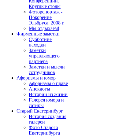
Конференции.
Круглые столы
Фоторепортаж -
Покорение
Эльбруса. 2008 г.
Мы отдыхаем!
Фирменные заметки
Субботние
находки
Заметки
управляющего
партнера
Заметки и мысли
сотрудников
Афоризмы и юмор
Афоризмы о праве
Анекдоты
Истории из жизни
Галерея юмора и
сатиры
Старый Екатеринбург
История создания
галереи
Фото Старого
Екатеринбурга