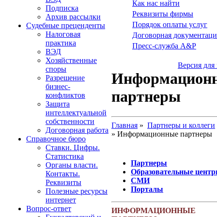
Как нас найти
Подписка
Реквизиты фирмы
Архив рассылки
Порядок оплаты услуг
Судебные преценденты
Налоговая
Договорная документаци
практика
Пресс-служба A&P
ВЭД
Хозяйственные
Версия для
споры
Информацион
Разрешение
бизнес-
партнеры
конфликтов
Защита
интеллектуальной
собственности
Главная
»
Партнеры и коллеги
Договорная работа
» Информационные партнеры
Справочное бюро
Ставки. Цифры.
Статистика
Партнеры
Органы власти.
Образовательные цент
Контакты.
СМИ
Реквизиты
Порталы
Полезные ресурсы
интернет
Вопрос-ответ
ИНФОРМАЦИОННЫЕ