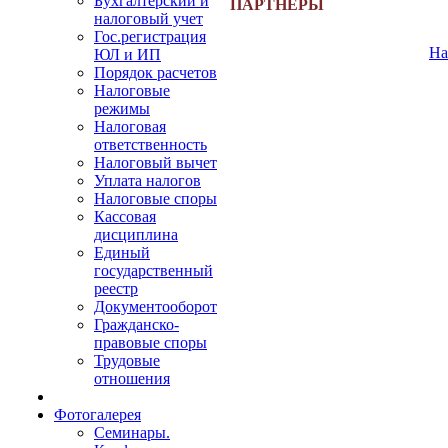
Бухгалтерский и
ПАРТНЕРЫ
налоговый учет
Гос.регистрация
На
ЮЛ и ИП
Порядок расчетов
Налоговые
режимы
Налоговая
ответственность
Налоговый вычет
Уплата налогов
Налоговые споры
Кассовая
дисциплина
Единый
государственный
реестр
Документооборот
Гражданско-
правовые споры
Трудовые
отношения
Фотогалерея
Семинары.