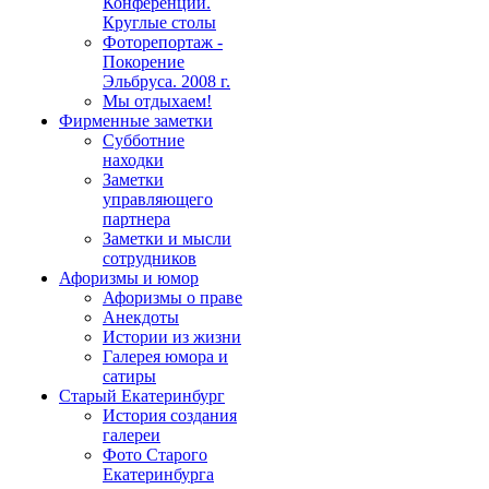
Конференции.
Круглые столы
Фоторепортаж -
Покорение
Эльбруса. 2008 г.
Мы отдыхаем!
Фирменные заметки
Субботние
находки
Заметки
управляющего
партнера
Заметки и мысли
сотрудников
Афоризмы и юмор
Афоризмы о праве
Анекдоты
Истории из жизни
Галерея юмора и
сатиры
Старый Екатеринбург
История создания
галереи
Фото Старого
Екатеринбурга