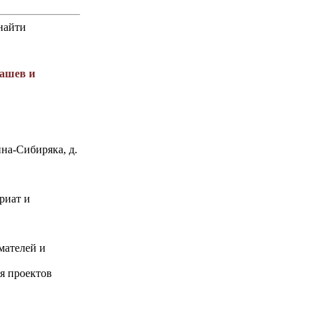
найти
ашев и
ина-Сибиряка, д.
риат и
мателей и
я проектов