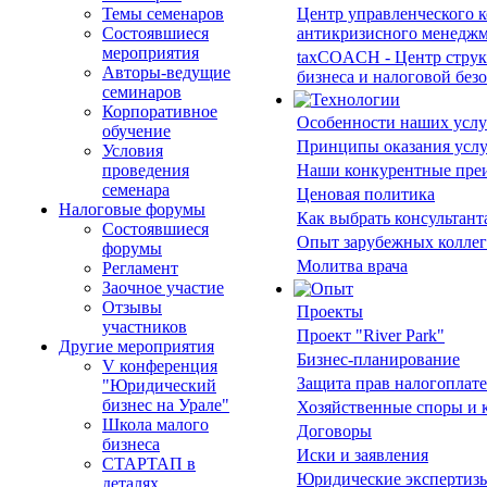
Темы семенаров
Центр управленческого к
Состоявшиеся
антикризисного менедж
мероприятия
taxCOACH - Центр стру
Авторы-ведущие
бизнеса и налоговой без
семинаров
Корпоративное
Особенности наших услу
обучение
Принципы оказания усл
Условия
проведения
Наши конкурентные пре
семенара
Ценовая политика
Налоговые форумы
Как выбрать консультант
Состоявшиеся
Опыт зарубежных коллег
форумы
Молитва врача
Регламент
Заочное участие
Отзывы
Проекты
участников
Проект "River Park"
Другие мероприятия
Бизнес-планирование
V конференция
Защита прав налогоплат
"Юридический
бизнес на Урале"
Хозяйственные споры и
Школа малого
Договоры
бизнеса
Иски и заявления
СТАРТАП в
Юридические экспертиз
деталях