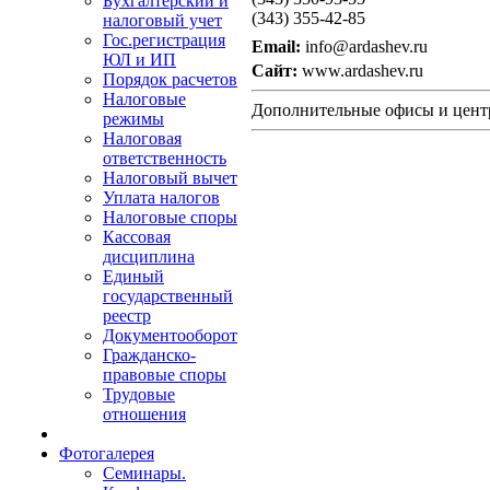
Бухгалтерский и
(343) 355-42-85
налоговый учет
Гос.регистрация
Email:
info@ardashev.ru
ЮЛ и ИП
Сайт:
www.ardashev.ru
Порядок расчетов
Налоговые
Дополнительные офисы и цен
режимы
Налоговая
ответственность
Налоговый вычет
Уплата налогов
Налоговые споры
Кассовая
дисциплина
Единый
государственный
реестр
Документооборот
Гражданско-
правовые споры
Трудовые
отношения
Фотогалерея
Семинары.