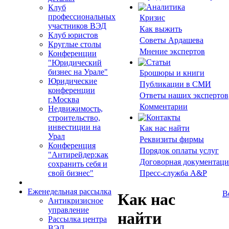
Клуб
профессиональных
Кризис
участников ВЭД
Как выжить
Клуб юристов
Советы Ардашева
Круглые столы
Мнение экспертов
Конференции
"Юридический
бизнес на Урале"
Брошюры и книги
Юридические
Публикации в СМИ
конференции
Ответы наших экспертов
г.Москва
Комментарии
Недвижимость,
строительство,
инвестиции на
Как нас найти
Урал
Реквизиты фирмы
Конференция
Порядок оплаты услуг
"Антирейдер:как
Договорная документаци
сохранить себя и
свой бизнес"
Пресс-служба A&P
Еженедельная рассылка
В
Как нас
Антикризисное
управление
найти
Рассылка центра
ВЭД