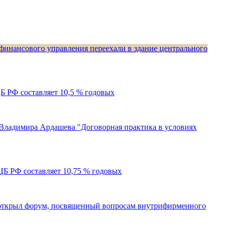
финансового управления переехали в здание центрального
ЦБ РФ составляет 10,5 % годовых
р Владимира Ардашева "Договорная практика в условиях
 ЦБ РФ составляет 10,75 % годовых
открыл форум, посвященный вопросам внутрифирменного