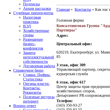
Подписка
Архив рассылки
Главная
»
Контакты
» Как нас 
Судебные преценденты
Налоговая
Головная фирма
практика
Консалтинговая Группа "Ард
ВЭД
Партнеры"
Хозяйственные
споры
Адрес:
Разрешение
Центральный офис:
бизнес-
конфликтов
620219, Екатеринбург, ул. Мам
Защита
85
интеллектуальной
собственности
3 этаж, офис 309
Договорная работа
Управляющий партнер, секрета
Справочное бюро
курьерская служба
Ставки. Цифры.
Статистика
6 этаж, офис 617
Органы власти.
Центр защиты прав предприни
Контакты.
хозяйственных споров,
Реквизиты
Департамент PR-сопровождени
Полезные ресурсы
Телефон:
интернет
(343) 350-93-27
Вопрос-ответ
(343) 350-93-55