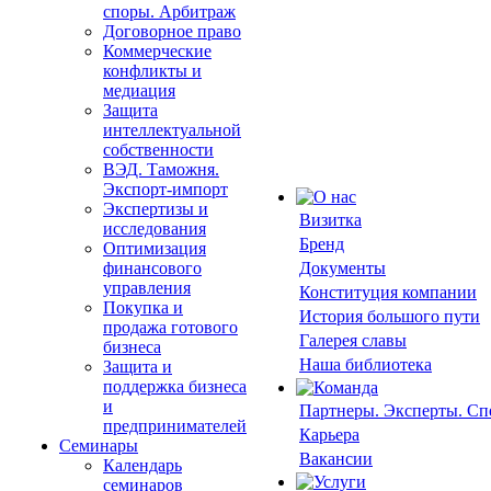
споры. Арбитраж
Договорное право
Коммерческие
конфликты и
медиация
Защита
интеллектуальной
собственности
ВЭД. Таможня.
Экспорт-импорт
Экспертизы и
Визитка
исследования
Бренд
Оптимизация
финансового
Документы
управления
Конституция компании
Покупка и
История большого пути
продажа готового
Галерея славы
бизнеса
Наша библиотека
Защита и
поддержка бизнеса
и
Партнеры. Эксперты. С
предпринимателей
Карьера
Семинары
Вакансии
Календарь
семинаров