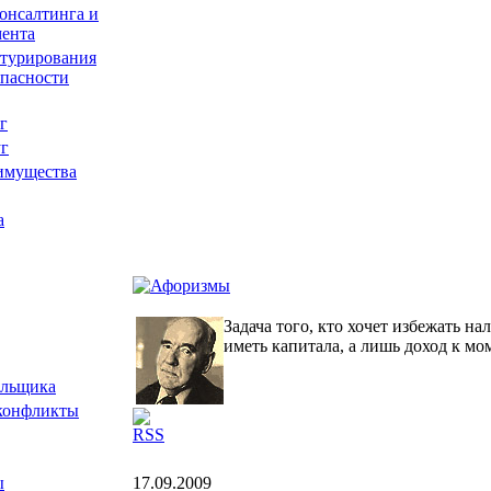
онсалтинга и
мента
ктурирования
опасности
г
уг
имущества
а
Задача того, кто хочет избежать нал
иметь капитала, а лишь доход к мо
ельщика
 конфликты
RSS
ы
17.09.2009